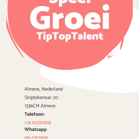
Almere, Nederland
Striptekenaar 20
1336CM Almere
Telefoon
:
+31 623129131
Whatsapp
:
06-23129131